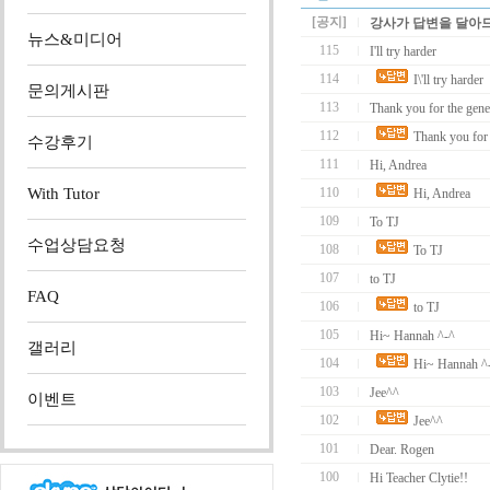
[공지]
강사가 답변을 달아
뉴스&미디어
115
I'll try harder
114
I\'ll try harder
문의게시판
113
Thank you for the gene
112
Thank you for 
수강후기
111
Hi, Andrea
With Tutor
110
Hi, Andrea
109
To TJ
수업상담요청
108
To TJ
107
to TJ
FAQ
106
to TJ
105
Hi~ Hannah ^-^
갤러리
104
Hi~ Hannah ^
103
Jee^^
이벤트
102
Jee^^
101
Dear. Rogen
100
Hi Teacher Clytie!!