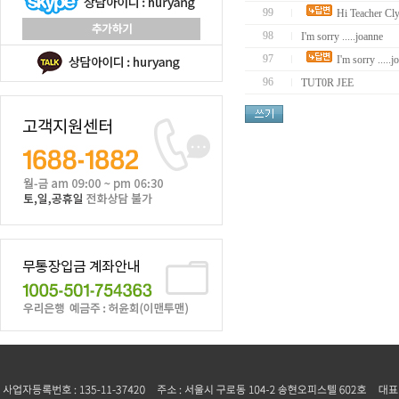
99
Hi Teacher Cly
98
I'm sorry .....joanne
97
I'm sorry .....
96
TUT0R JEE